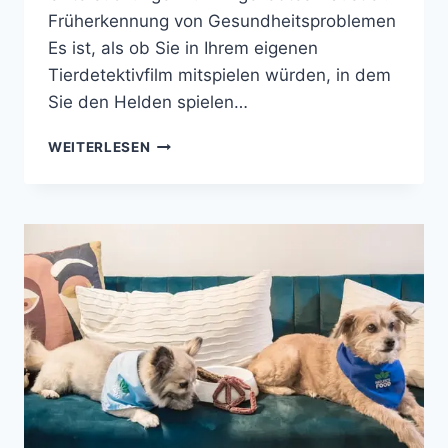
Früherkennung von Gesundheitsproblemen
Es ist, als ob Sie in Ihrem eigenen
Tierdetektivfilm mitspielen würden, in dem
Sie den Helden spielen…
DIE
WEITERLESEN
BEDEUTUNG
REGELMÄSSIGER T
IERÄRZTLICHER U
NTERSUCHUNGEN F
ÜR I
HR H
AUSTIER